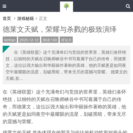
首页
游戏秘籍
正文
德莱文天赋，荣耀与杀戮的极致演绎
lenhan
2025-12-12
阅读:130
评论:0
在《英雄联盟》这个充满奇幻与竞技的世界里，英雄们各怀绝
技，以独特的天赋在召唤师峡谷中书写着属于自己的传奇，而德莱
文，这位以强大输出和华丽操作著称的英雄，他的天赋更是如同夜
空中最耀眼的流星，划破黑暗，带来无尽的震撼与荣耀。 德莱文的
天赋,首...
在《英雄联盟》这个充满奇幻与竞技的世界里，英雄们各怀
绝技，以独特的天赋在召唤师峡谷中书写着属于自己的传
奇，而德莱文，这位以强大输出和华丽操作著称的英雄，他
的天赋更是如同夜空中最耀眼的流星，划破黑暗，带来无尽
的震撼与荣耀。
德莱文的天赋,首先体现在他那无与伦比的机动性和对斧头的