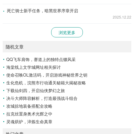
死亡骑士新手任务，暗黑世界序章开启
2025.12.22
浏览更多
随机文章
QQ飞车肩饰，赛道上的独特点缀风采
海棠线上文学城网址相关探讨
使命召唤OL激活码，开启游戏神秘世界之钥
生化危机，浣熊市行动通关秘籍大揭秘攻略
下载仙剑四，开启仙侠梦幻之旅
决斗大师阵容解析，打造最强战斗组合
攻城掠地装备搭配全攻略
拉克丝置身奥术光辉之中
灵魂烘炉，淬炼生命真章
热门文章